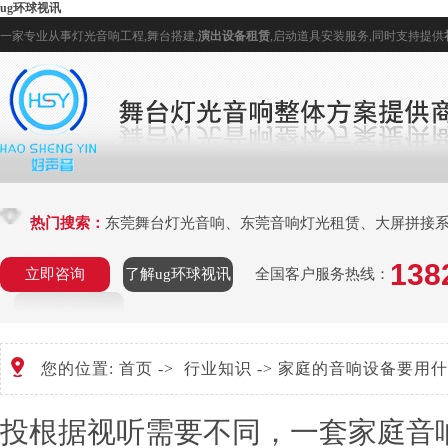
ug环球视讯
一家专业从事
灯光音响
工程,
舞台搭建
,
演出设备租赁
,
启动道具
安装服务,同时支持提供
热门搜索：
东莞舞台灯光音响
、
东莞音响灯光租赁
、
大屏拼接
138
立即咨询
了解ug环球视讯
全国客户服务热线：
您的位置:
首页
->
行业知识
-> 家庭的音响设备要用
投根据视听需要不同，一套家庭音